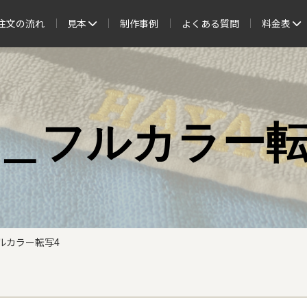
注文の流れ
見本
制作事例
よくある質問
料金表
＿フルカラー
ルカラー転写4