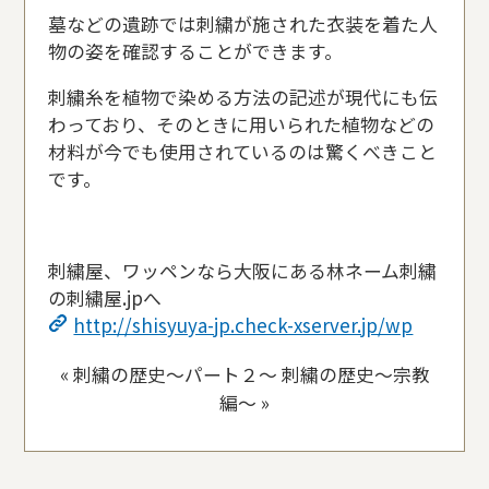
墓などの遺跡では刺繍が施された衣装を着た人
物の姿を確認することができます。
刺繍糸を植物で染める方法の記述が現代にも伝
わっており、そのときに用いられた植物などの
材料が今でも使用されているのは驚くべきこと
です。
刺繍屋、ワッペンなら大阪にある林ネーム刺繍
の刺繍屋.jpへ
http://shisyuya-jp.check-xserver.jp/wp
«
刺繍の歴史〜パート２〜
刺繍の歴史〜宗教
編〜
»