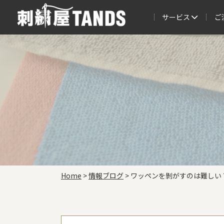
サービス
ご
Home
>
情報ブログ
>
ワッペンを剝がすのは難しい