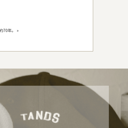
約70年。
»