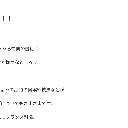
！！！
らある中国の書籍に
など様々なところで
によって独特の図案や技法などが
匠についてもさまざまです。
見てフランス刺繍、