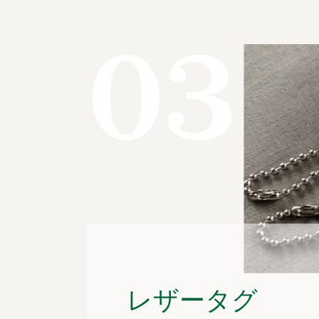
03
レザータグ